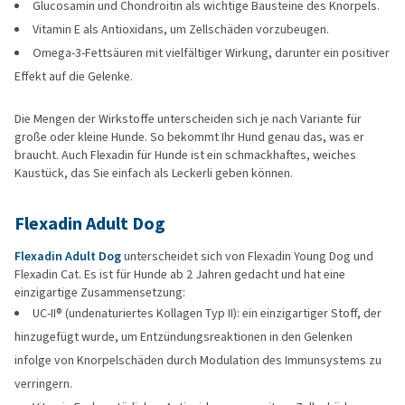
Glucosamin und Chondroitin als wichtige Bausteine des Knorpels.
Vitamin E als Antioxidans, um Zellschäden vorzubeugen.
Omega-3-Fettsäuren mit vielfältiger Wirkung, darunter ein positiver
Effekt auf die Gelenke.
Die Mengen der Wirkstoffe unterscheiden sich je nach Variante für
große oder kleine Hunde. So bekommt Ihr Hund genau das, was er
braucht. Auch Flexadin für Hunde ist ein schmackhaftes, weiches
Kaustück, das Sie einfach als Leckerli geben können.
Flexadin Adult Dog
Flexadin Adult Dog
unterscheidet sich von Flexadin Young Dog und
Flexadin Cat. Es ist für Hunde ab 2 Jahren gedacht und hat eine
einzigartige Zusammensetzung:
UC-II® (undenaturiertes Kollagen Typ II): ein einzigartiger Stoff, der
hinzugefügt wurde, um Entzündungsreaktionen in den Gelenken
infolge von Knorpelschäden durch Modulation des Immunsystems zu
verringern.