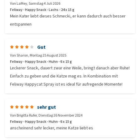
Von
LaMey
,
Samstag 4 Juli 2026
Feliway - Happy Snack - Lachs - 24 x 15 g
Mein Kater liebt dieses Schmecki, er kann dadurch auch besser
entspannen
Gut
Von
Sharon
,
Montag 25 August 2025
Feliway - Happy Snack - Huhn - 6 x 15 g
Leckerer Snack, dauert zwar eine Weile, bringt danach aber Ruhe!
Einfach zu geben und die Katze mag es. In Kombination mit
Feliway Happycat Spray ist es ideal für aufregende Momente!
sehr gut
Von
Brigitta Rufer
,
Dienstag 26 November 2024
Feliway - Happy Snack - Huhn - 6 x 15 g
anscheinend sehr lecker, meine Katze liebt es