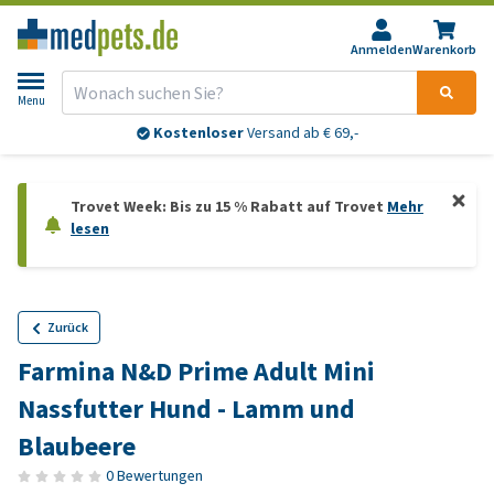
Anmelden
Warenkorb
Menu
Kostenloser
Versand ab € 69,-
Trovet Week: Bis zu 15 % Rabatt auf Trovet
Mehr
lesen
Zurück
Farmina N&D Prime Adult Mini
Nassfutter Hund - Lamm und
Blaubeere
0 Bewertungen