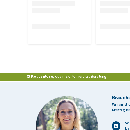
Analytische Komponenten
Rohprotein 77,8 %, Rohöl 3,6 %, Rohfaser 0,4 %, Ro
Kostenlose
, qualifizierte Tierarzt-Beratung
Brauche
Wir sind 
Montag bis
Se
Na