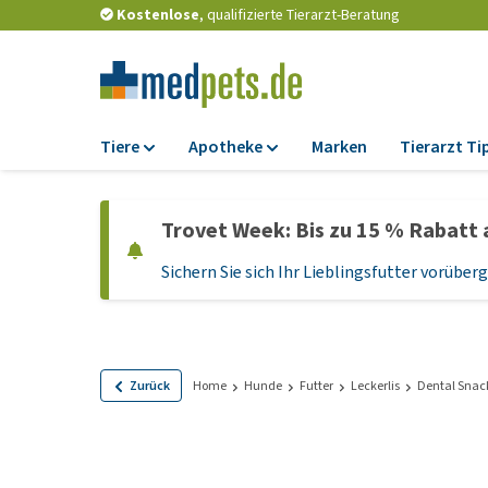
Kostenlose
, qualifizierte Tierarzt-Beratung
Tiere
Apotheke
Marken
Tierarzt Ti
Futter
Apotheke
Trovet Week: Bis zu 15 % Rabatt 
Trockenfutter
Zeckenschutz und
Flohmittel
Sichern Sie sich Ihr Lieblingsfutter vorübe
Nassfutter
Wurmkuren
Diätfutter
Ergänzungen
Getreidefreies
Hundefutter
Probiotika und
Zurück
Home
Hunde
Futter
Leckerlis
Dental Snac
Immunsystem
Welpenfutter und
Leckerlis
Vitamine und Mine
Glutenfreies Hund
Medizinisches Zu