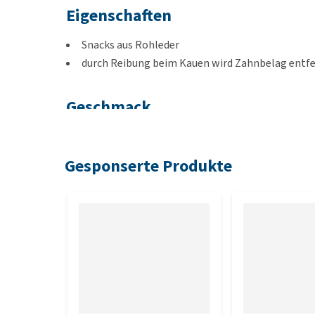
Eigenschaften
Snacks aus Rohleder
durch Reibung beim Kauen wird Zahnbelag entf
Geschmack
Rinder
Gesponserte Produkte
Inhalte
35 Stück à 10 cm Länge
Zusammensetzung
84 % reines getrocknetes Rinderunterhautgewebe, 
(kaltgepresst)