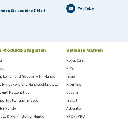
YouTube
nden Sie uns eine E-Mail
e Produktkategorien
Beliebte Marken
er
Royal Canin
ter
Hill's
, Leinen und Geschirre für Hunde
Trixie
, Hundekorb und Hundeschlafplatz
Frontline
s und Katzenstreu
Josera
e, -bretter und -möbel
Trovet
 für Hunde
Advantix
tz & Flohmittel für Hunde
FRONTPRO