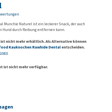
rn-, Nieren- und
e bekomme ich meinen
l
berprobleme
nd (wieder) stubenrein?
ewertungen
les ansehen
ut-/Fellprobleme und
l Munchie Naturel ist ein leckerer Snack, der auch
ckreiz
m Hund durch Reibung entfernen kann.
erenproblemen
les ansehen
ist nicht mehr erhältlich. Als Alternative können
food Kauknochen Rawhide Dental
entscheiden.
ionen
t ist nicht mehr verfügbar.
 sagen