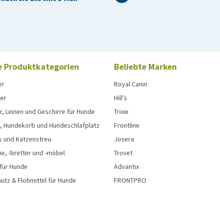
e Produktkategorien
Beliebte Marken
er
Royal Canin
ter
Hill's
, Leinen und Geschirre für Hunde
Trixie
, Hundekorb und Hundeschlafplatz
Frontline
s und Katzenstreu
Josera
e, -bretter und -möbel
Trovet
 für Hunde
Advantix
tz & Flohmittel für Hunde
FRONTPRO