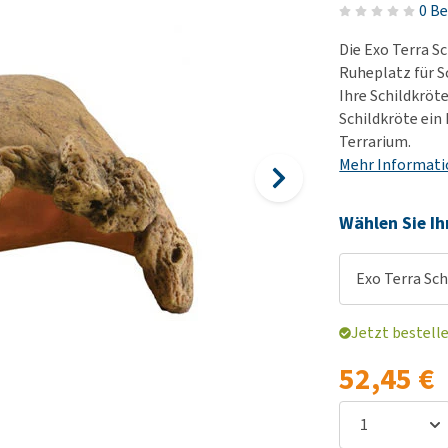
Körbe und Kissen
Alter und Demenz
0 B
Ha
Wi
BARF
Futter- und Trinknäpfe
Übergewicht
Le
Hu
Die Exo Terra S
Welpenapotheke
Al
Auf Reisen und unterwegs
Angst, Verhalten und
Ha
Ruheplatz für S
Alles ansehen
Stress
Ihre Schildkröt
Ju
Welpen-Zubehör
Schildkröte ein
ter
Alles ansehen
Ni
Alles ansehen
Terrarium.
Al
Mehr Informat
Wählen Sie Ih
Exo Terra Sc
Jetzt bestell
52,45 €