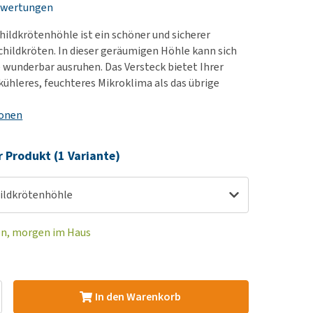
ewertungen
rn-, Nieren- und
e bekomme ich meinen
berprobleme
nd (wieder) stubenrein?
childkrötenhöhle ist ein schöner und sicherer
les ansehen
ut-/Fellprobleme und
childkröten. In dieser geräumigen Höhle kann sich
e wunderbar ausruhen. Das Versteck bietet Ihrer
ckreiz
 kühleres, feuchteres Mikroklima als das übrige
erenproblemen
les ansehen
ionen
r Produkt (1 Variante)
hildkrötenhöhle
en, morgen im Haus
In den Warenkorb