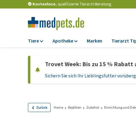
Kostenlose
, qualifizierte Tierarzt-Beratung
Tiere
Apotheke
Marken
Tierarzt Ti
Futter
Apotheke
Trovet Week: Bis zu 15 % Rabatt 
Trockenfutter
Zeckenschutz und
Flohmittel
Sichern Sie sich Ihr Lieblingsfutter vorübe
Nassfutter
Wurmkuren
Diätfutter
Ergänzungen
Getreidefreies
Hundefutter
Probiotika und
Zurück
Home
Reptilien
Zubehör
Einrichtung und Dek
Immunsystem
Welpenfutter und
Leckerlis
Vitamine und Mine
Glutenfreies Hund
Medizinisches Zu