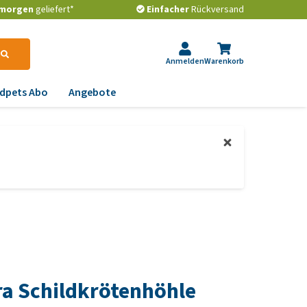
morgen
geliefert*
Einfacher
Rückversand
Anmelden
Warenkorb
dpets Abo
Angebote
krankungen
pps vom Tierarzt
gstlichkeit, Verhalten
s Hundegebiss
d Stress
s ist das beste
emwege und Rachen
ndefutter?
strointestinale
les zum Entwurmen von
robleme
ustieren
lenkprobleme,
e kann man verhindern,
wegungsprobleme und
ss ein Hund
ra Schildkrötenhöhle
ftdysplasie
ergewichtig wird?