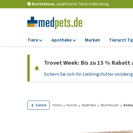
Kostenlose
, qualifizierte Tierarzt-Beratung
Tiere
Apotheke
Marken
Tierarzt Ti
Futter
Apotheke
Trovet Week: Bis zu 15 % Rabatt 
Trockenfutter
Zeckenschutz und
Flohmittel
Sichern Sie sich Ihr Lieblingsfutter vorübe
Nassfutter
Wurmkuren
Diätfutter
Ergänzungen
Getreidefreies
Hundefutter
Probiotika und
Zurück
Home
Hunde
Apotheke
Wurmkuren
Endo
Immunsystem
Welpenfutter und
Leckerlis
Vitamine und Mine
Glutenfreies Hund
Medizinisches Zu