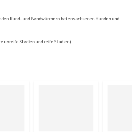
enden Rund- und Bandwürmern bei erwachsenen Hunden und
te unreife Stadien und reife Stadien)
ma caninum (Adulte)
rgewicht Febantel, 14,4 mg/kg Pyrantel und 5 mg/kg
Körpergewicht von die Endogard Plus oder 1 Tablette pro 35
en lassen sich halbieren.
handlung