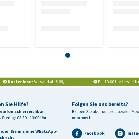
t oder unter das Futter gemischt werden.
 Verabreichung des Produktes erforderlich. Um die
n, sollte das Körpergewicht so genau wie möglich ermittelt
n mit diesem Tierarzneimittel in Abständen von 2 Wochen
ch sollten sie in Intervallen von 3 Monaten behandelt
 wie die Welpen zu behandeln. Um Toxocara zu kontrollieren,
ochen nach der Geburt und danach alle 2 Wochen bis zum
Kontrolle wird eine Entwurmung in Abständen von 3 Monaten
Kostenloser
Versand ab € 69,-
Bis 13:00 Uhr bestellt:
e weitere Gabe nach 14 Tagen erfolgen.
n Sie Hilfe?
Folgen Sie uns bereits?
telefonisch erreichbar
Bleiben Sie über unsere sozialen Me
 Freitag: 08:30 - 13:00 Uhr
informiert
den. Überschreiten Sie bei der Behandlung von trächtigen
anwenden bei Tieren mit bekannter Überempfindlichkeit
nden Sie uns eine WhatsApp-
Facebook
Inst
chricht
 Bestandteile. Nicht anwenden bei Hunden, die jünger als 2