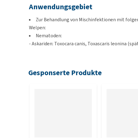
Anwendungsgebiet
Zur Behandlung von Mischinfektionen mit folg
Welpen:
Nematoden:
- Askariden: Toxocara canis, Toxascaris leonina (spä
- Hakenwürmer: Uncinaria stenocephala, Ancylosto
Cestoden:
- Bandwürmer: Taenia spp., Dipylidium caninum.
Gesponserte Produkte
Dosierung
Die empfohlenen Dosierungen sind: 15 mg/kg Körpe
Praziquantel. Dies entspricht 1 Tablette pro 10 kg 
kg Körpergewicht von Endogard Plus XL. Die Tablett
Verabreichung und Dauer der Be