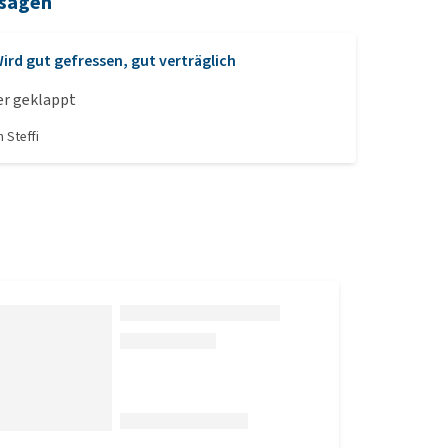
 sagen
ird gut gefressen, gut verträglich
er geklappt
on
Steffi