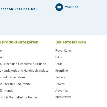
YouTube
nden Sie uns eine E-Mail
el ausgeliefert. Die Verpackungsbeilage können Sie hier
e Produktkategorien
Beliebte Marken
(1 Tablette pro 10 kg Körpergewicht)
er
Royal Canin
ter
Hill's
rantelembonat und 150 mg Febantel
, Leinen und Geschirre für Hunde
Trixie
, Hundekorb und Hundeschlafplatz
Frontline
L (1 Tablette pro 35 kg
s und Katzenstreu
Josera
e, -bretter und -möbel
Trovet
 für Hunde
Advantix
yrantelembonat und 525 mg Febantel
tz & Flohmittel für Hunde
FRONTPRO