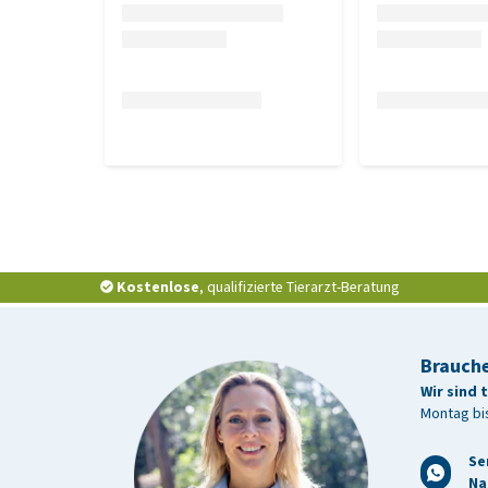
Die Tablette(n) können dem Hund direkt verabreich
Futterbeschränkungen sind weder vor noch nach der
Verabreichung einer korrekten Dosis sicherzustelle
werden. Welpen ab einem Alter von 2 Wochen könne
bis zum Alter von 12 Wochen entwurmt werden. Dana
werden. Es ist ratsam, die Hündin zur gleichen Zeit
sollten laktierende Hündinnen das Medikament 2 W
Ende der Laktation erhalten. Zur routinemäßigen 
empfohlen.
Kostenlose
, qualifizierte Tierarzt-Beratung
Im Falle eines schweren Spulwurmbefalls sollte ein
Brauche
Gegenanzeigen
Wir sind 
Montag bis
Nicht zeitgleich mit Piperazin-Verbindungen anwen
Hündinnen nicht die angegebene Dosierung. Nicht 
Se
Na
gegenüber den Wirkstoffen oder einem der sonstigen