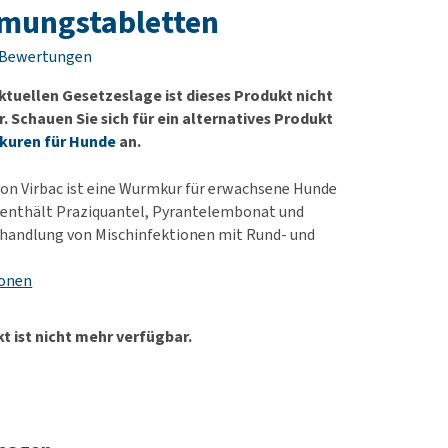
rn-, Nieren- und
e bekomme ich meinen
mungstabletten
berprobleme
nd (wieder) stubenrein?
 Bewertungen
les ansehen
ut-/Fellprobleme und
ktuellen Gesetzeslage ist dieses Produkt nicht
ckreiz
 Schauen Sie sich für ein alternatives Produkt
erenproblemen
uren für Hunde
an.
les ansehen
on Virbac ist eine Wurmkur für erwachsene Hunde
 enthält Praziquantel, Pyrantelembonat und
ehandlung von Mischinfektionen mit Rund- und
ionen
t ist nicht mehr verfügbar.