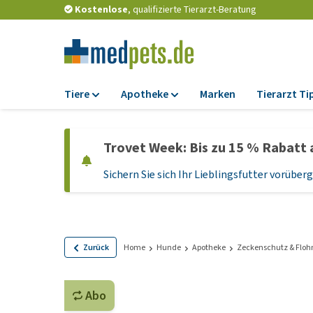
Kostenlose
, qualifizierte Tierarzt-Beratung
Tiere
Apotheke
Marken
Tierarzt Ti
Futter
Apotheke
Trovet Week: Bis zu 15 % Rabatt 
Trockenfutter
Zeckenschutz und
Flohmittel
Sichern Sie sich Ihr Lieblingsfutter vorübe
Nassfutter
Wurmkuren
Diätfutter
Ergänzungen
Getreidefreies
Hundefutter
Probiotika und
Zurück
Home
Hunde
Apotheke
Zeckenschutz & Floh
Immunsystem
Welpenfutter und
Leckerlis
Vitamine und Mine
Abo
Glutenfreies Hund
Medizinisches Zu