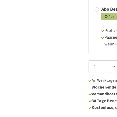
Abo Bes
Abo
Profit
Pausie
wann 
An Werktagen
Wochenende
Versandkoste
30 Tage Bede
Kostenlose
, 