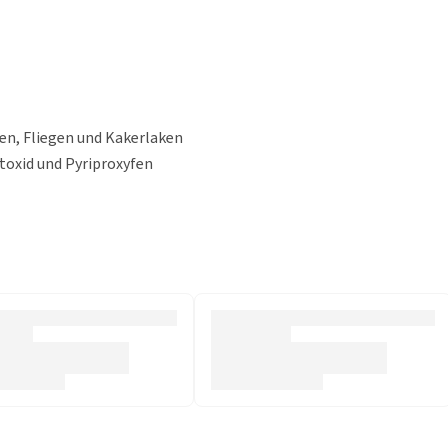
en, Fliegen und Kakerlaken
toxid und Pyriproxyfen
haften
indert die Entwicklung von Floheiern und Larven
oderm ab. Stellen Sie sicher, dass der Vakuumsack entleert
Türen. Entfernen Sie Lebensmittel, Haustierfutter und
 des Aquariums ausschalten. Entfernen von Ziervögeln und
nem Abstand von 50 cm und behandeln Sie alle Bereiche und