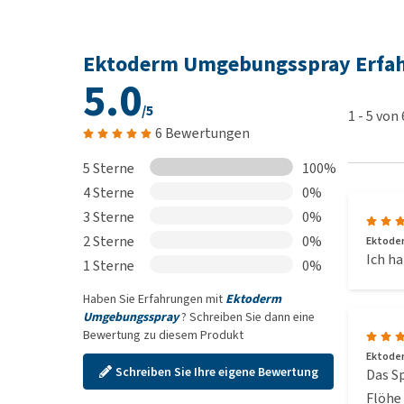
lassen
Ektoderm Umgebungsspray Erfa
Inhalt
5.0
300 ml, zu verwenden für 60 bis 100 m².
/5
1
-
5
von
6 Bewertungen
Zusammensetzung
5 Sterne
100%
4 Sterne
0%
100 g enthalten: Tetramethrin 0,2 g, Permethrin 0,1
3 Sterne
0%
2 Sterne
0%
Ektode
Biozidprodukte vorsichtig verwenden. Vor Gebrauch
Ich ha
1 Sterne
0%
Biozid: PT18 / Biozid-Registrier-Nr.: N-50948
Haben Sie Erfahrungen mit
Ektoderm
Umgebungsspray
? Schreiben Sie dann eine
Bewertung zu diesem Produkt
Ektode
Schreiben Sie Ihre eigene Bewertung
Das Sp
Flöhe