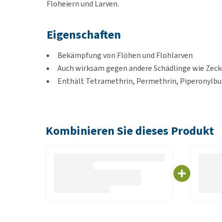
Floheiern und Larven.
Eigenschaften
Bekämpfung von Flöhen und Flohlarven
Auch wirksam gegen andere Schädlinge wie Zeck
Enthält Tetramethrin, Permethrin, Piperonylbu
Piperonylbutoxid verbessert insektizide Eigensc
Pyriproxyfen ist ein Wachstumshemmer und verh
Kombinieren Sie dieses Produkt
Verwendung
Saugen Sie alle Bereiche vor der Verwendung des Ekt
oder entsorgt wird. Schließen Sie alle Fenster und 
Essutensilien. Aquarien abdecken und die Belüftung
anderen Haustieren
Vor Gebrauch schütteln. Halten Sie das Spray in ei