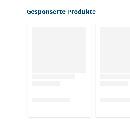
Flächen, auf die das Haustier kommt.
Gesponserte Produkte
Wiederholen Sie die Behandlung gegebenenfalls na
Teppiche, Teppichböden und Polstermöbel nur leic
Nach Gebrauch Hände waschen.
Betreten Sie den Raum erst 2 Stunden nach der Behan
mindestens eine Stunde lang richtig, bevor Sie den
Hinweis:
Nicht am Tier anwenden.
Warnungen
Vermeiden Sie eine ständige Exposition in Räumen
Atmen Sie keinen Sprühnebel ein
Nur verwenden, wenn ein Insektenschutzmittel 
Empfindliche Personen (z.B. Asthmatiker, Aller
Chemikalien) sollten das Produkt nicht verwenden,