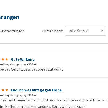
hrungen
6
Bewertungen
Filtern nach:
 g, Piperonylbutoxid 1,0 g, Pyriproxyfen 0,107 g
Gute Wirkung
rm Umgebungsspray - 300 ml
 stets Etikett und Produktinformation lesen.
be das Gefühl, dass das Spray gut wirkt
Endlich was hilft gegen Flöhe.
rm Umgebungsspray - 300 ml
ray funktioniert super und ist kein Repell Spray sondern tötet auch
 im Kofferaum und kein anderes Spray war von Dauer.