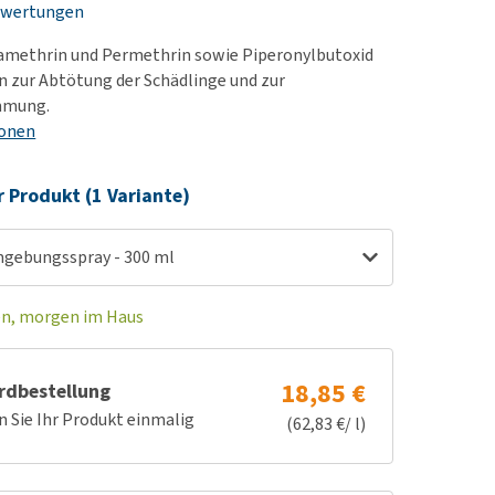
ewertungen
rn-, Nieren- und
e bekomme ich meinen
berprobleme
nd (wieder) stubenrein?
ramethrin und Permethrin sowie Piperonylbutoxid
les ansehen
ut-/Fellprobleme und
n zur Abtötung der Schädlinge und zur
mmung.
ckreiz
ionen
erenproblemen
les ansehen
r Produkt (1 Variante)
gebungsspray - 300 ml
en, morgen im Haus
18,85 €
rdbestellung
n Sie Ihr Produkt einmalig
(62,83 €/ l)