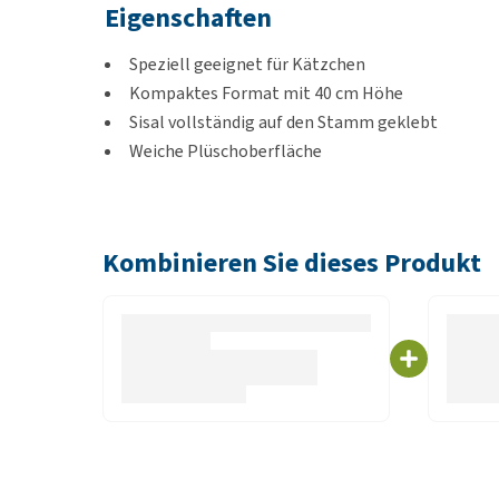
Eigenschaften
Speziell geeignet für Kätzchen
Kompaktes Format mit 40 cm Höhe
Sisal vollständig auf den Stamm geklebt
Weiche Plüschoberfläche
Inklusive Spielball
Stabiler Stamm mit 75 mm Durchmesser
Kombinieren Sie dieses Produkt
Abmessungen
29 x 29 x 40 cm
Farbe
Taupe