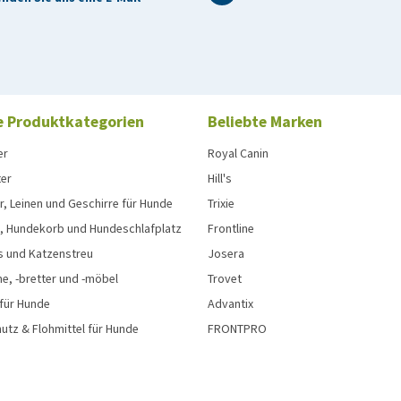
e Produktkategorien
Beliebte Marken
er
Royal Canin
ter
Hill's
, Leinen und Geschirre für Hunde
Trixie
, Hundekorb und Hundeschlafplatz
Frontline
s und Katzenstreu
Josera
e, -bretter und -möbel
Trovet
 für Hunde
Advantix
tz & Flohmittel für Hunde
FRONTPRO