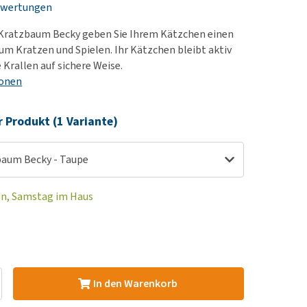
ewertungen
rn-, Nieren- und
e bekomme ich meinen
berprobleme
nd (wieder) stubenrein?
Kratzbaum Becky geben Sie Ihrem Kätzchen einen
les ansehen
ut-/Fellprobleme und
um Kratzen und Spielen. Ihr Kätzchen bleibt aktiv
 Krallen auf sichere Weise.
ckreiz
ionen
erenproblemen
les ansehen
r Produkt (1 Variante)
aum Becky - Taupe
en, Samstag im Haus
In den Warenkorb