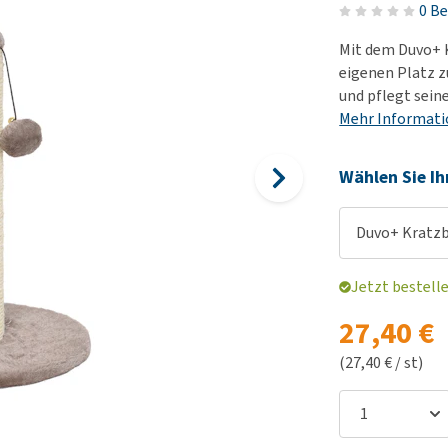
Körbe und Kissen
Alter und Demenz
0 B
Ha
Wi
BARF
Futter- und Trinknäpfe
Übergewicht
Le
Hu
Mit dem Duvo+ 
Welpenapotheke
Al
Auf Reisen und unterwegs
Angst, Verhalten und
Ha
eigenen Platz z
Alles ansehen
Stress
und pflegt seine
Ju
Welpen-Zubehör
Mehr Informat
ter
Alles ansehen
Ni
Alles ansehen
Al
Wählen Sie Ih
Duvo+ Kratzb
Jetzt bestell
27,40 €
(27,40 € / st)