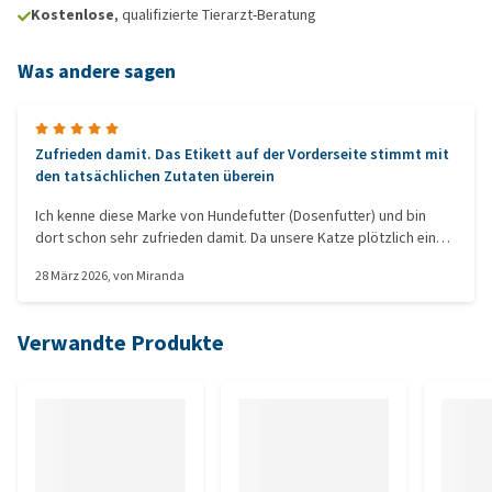
Kostenlose
, qualifizierte Tierarzt-Beratung
Was andere sagen
Zufrieden damit. Das Etikett auf der Vorderseite stimmt mit
den tatsächlichen Zutaten überein
Ich kenne diese Marke von Hundefutter (Dosenfutter) und bin
dort schon sehr zufrieden damit. Da unsere Katze plötzlich eine
ernährungsbedingte allergische Hautreaktion durch Iams bekam,
28 März 2026
, von
Miranda
habe ich nach einer Alternative gesucht. Bei den meisten
handelsüblichen Marken wird man in die Irre geführt, denn
obwohl auf der Vorderseite "Getreidefrei" steht, ist in den
Verwandte Produkte
Zutaten eine Getreideart enthalten. Die Katze wollte es anfangs
nicht fressen, jetzt aber schon, und ich merke, dass es gut
sättigt.