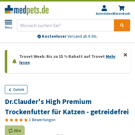
Anmelden
Warenkorb
Menu
Kostenloser
Versand ab € 69,-
Trovet Week: Bis zu 15 % Rabatt auf Trovet
Mehr
lesen
Zurück
Dr.Clauder's High Premium
Trockenfutter für Katzen - getreidefrei
1 Bewertungen
Abo