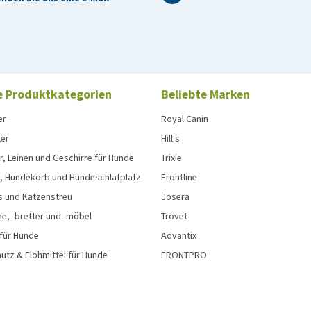
e Produktkategorien
Beliebte Marken
er
Royal Canin
ter
Hill's
, Leinen und Geschirre für Hunde
Trixie
, Hundekorb und Hundeschlafplatz
Frontline
s und Katzenstreu
Josera
e, -bretter und -möbel
Trovet
 für Hunde
Advantix
tz & Flohmittel für Hunde
FRONTPRO