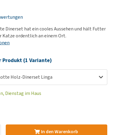
rn-, Nieren- und
e bekomme ich meinen
berprobleme
nd (wieder) stubenrein?
ewertungen
les ansehen
ut-/Fellprobleme und
te Dinerset hat ein cooles Aussehen und hält Futter
ckreiz
r Katze ordentlich an einem Ort.
erenproblemen
ionen
les ansehen
r Produkt (1 Variante)
Lotte Holz-Dinerset Linga
en, Dienstag im Haus
In den Warenkorb