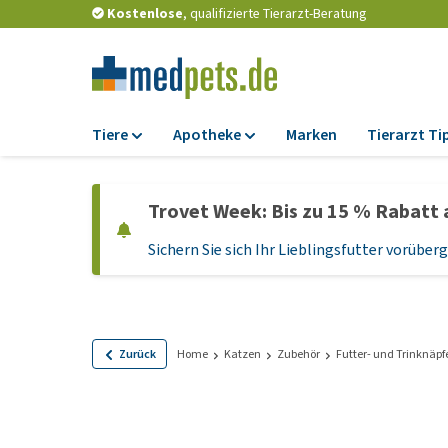
Kostenlose
, qualifizierte Tierarzt-Beratung
Tiere
Apotheke
Marken
Tierarzt Ti
Futter
Apotheke
Trovet Week: Bis zu 15 % Rabatt 
Trockenfutter
Zeckenschutz und
Flohmittel
Sichern Sie sich Ihr Lieblingsfutter vorübe
Nassfutter
Wurmkuren
Diätfutter
Ergänzungen
Getreidefreies
Hundefutter
Probiotika und
Zurück
Home
Katzen
Zubehör
Futter- und Trinknäpf
Immunsystem
Welpenfutter und
Leckerlis
Vitamine und Mine
Glutenfreies Hund
Medizinisches Zu