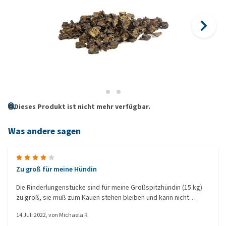
Dieses Produkt ist nicht mehr verfügbar.
Was andere sagen
Zu groß für meine Hündin
Die Rinderlungenstücke sind für meine Großspitzhündin (15 kg)
zu groß, sie muß zum Kauen stehen bleiben und kann nicht
weitertrainieren. Sie lassen sich auch nicht halbieren. Eine leckere
14 Juli 2022
, von
Michaela R.
Belohnung, aber in unserem Fall fürs Training ungeeignet.