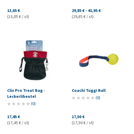
13,05 €
29,85 €
-
41,95 €
(13,05 € / st)
(29,85 € / st)
Clix Pro Treat Bag -
Coachi Tuggi Ball
Leckerlibeutel
(
0
)
(
0
)
17,45 €
17,50 €
(17,45 € / st)
(17,50 € / st)