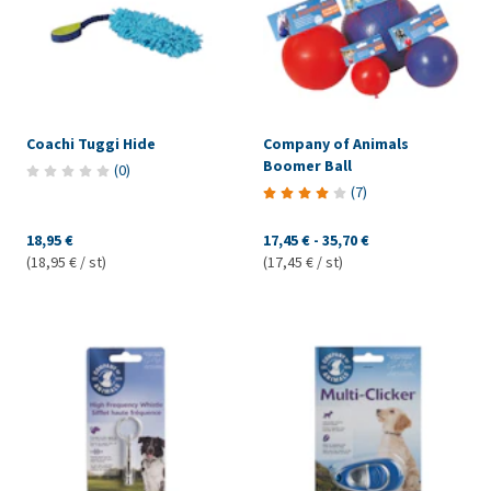
Coachi Tuggi Hide
Company of Animals
Boomer Ball
(
0
)
(
7
)
18,95 €
17,45 €
-
35,70 €
(18,95 € / st)
(17,45 € / st)