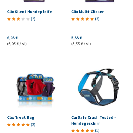
Clix Silent Hundepfeife
Clix Multi-Clicker
(
2
)
(
3
)
6,05 €
5,55 €
(6,05 € / st)
(5,55 € / st)
Clix Treat Bag
CarSafe Crash Tested -
Hundegeschirr
(
2
)
(
1
)