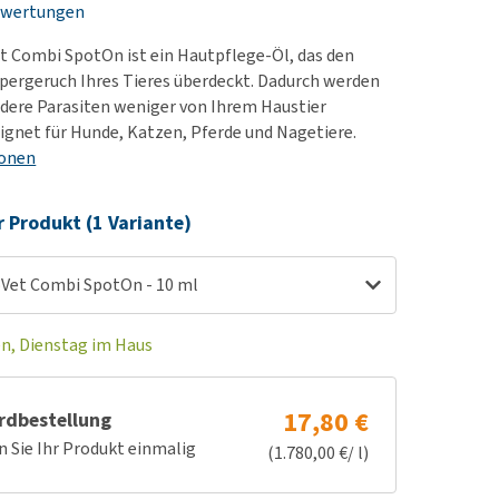
ewertungen
rn-, Nieren- und
e bekomme ich meinen
berprobleme
nd (wieder) stubenrein?
t Combi SpotOn ist ein Hautpflege-Öl, das den
les ansehen
ut-/Fellprobleme und
pergeruch Ihres Tieres überdeckt. Dadurch werden
dere Parasiten weniger von Ihrem Haustier
ckreiz
gnet für Hunde, Katzen, Pferde und Nagetiere.
erenproblemen
ionen
les ansehen
r Produkt (1 Variante)
oVet Combi SpotOn - 10 ml
en, Dienstag im Haus
17,80 €
rdbestellung
n Sie Ihr Produkt einmalig
(1.780,00 €/ l)