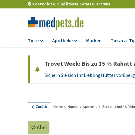
Kostenlose
, qualifizierte Tierarzt-Beratung
Tiere
Apotheke
Marken
Tierarzt Ti
Futter
Apotheke
Trovet Week: Bis zu 15 % Rabatt 
Trockenfutter
Zeckenschutz und
Flohmittel
Sichern Sie sich Ihr Lieblingsfutter vorübe
Nassfutter
Wurmkuren
Diätfutter
Ergänzungen
Getreidefreies
Hundefutter
Probiotika und
Zurück
Home
Hunde
Apotheke
Zeckenschutz & Floh
Immunsystem
Welpenfutter und
Leckerlis
Vitamine und Mine
Abo
Glutenfreies Hund
Medizinisches Zu