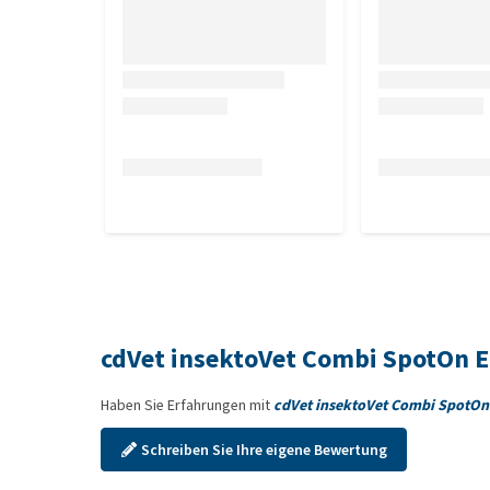
Enthält Geranium- und Lavendelöl, Substanzen, die 
Inhalt
10 ml
Zusammensetzung
Bio-Kokosöl, Bio-Schwarzkümmelöl, Jojobaöl, Nee
cdVet insektoVet Combi SpotOn 
Haben Sie Erfahrungen mit
cdVet insektoVet Combi SpotOn
Schreiben Sie Ihre eigene Bewertung