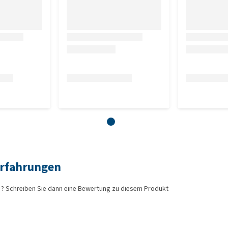
eine allergische Reaktion auslösen können.
möl, Geraniumöl, Lavendelöl, Manukaöl.
Erfahrungen
? Schreiben Sie dann eine Bewertung zu diesem Produkt