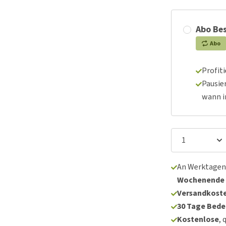
Abo Bes
Abo
Profit
Pausie
wann 
An Werktagen
Wochenende
Versandkoste
30 Tage Bede
Kostenlose
, 