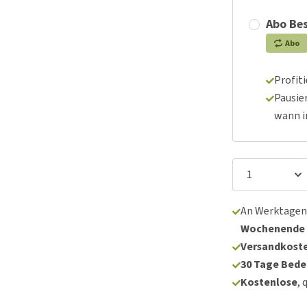
Abo Bes
Abo
Profit
Pausie
wann 
An Werktagen
Wochenende
Versandkoste
30 Tage Bede
Kostenlose
, 