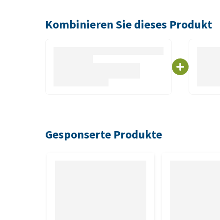
Tipp:
Bei Pferden mit Hufproblemen aufgrund von 
empfohlen, die Behandlung mit
Cavalor LaminAid
z
Kombinieren Sie dieses Produkt
Inhalt
500 ml
Zusammensetzung
Gewürznelke, Birke, Lavendel, Eukalyptus
Gesponserte Produkte