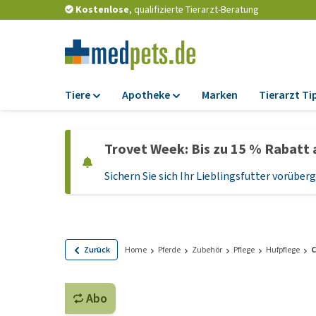
Kostenlose
, qualifizierte Tierarzt-Beratung
Tiere
Apotheke
Marken
Tierarzt Ti
Futter
Apotheke
Trovet Week: Bis zu 15 % Rabatt 
Trockenfutter
Zeckenschutz und
Flohmittel
Sichern Sie sich Ihr Lieblingsfutter vorübe
Nassfutter
Wurmkuren
Diätfutter
Ergänzungen
Getreidefreies
Hundefutter
Probiotika und
Zurück
Home
Pferde
Zubehör
Pflege
Hufpflege
C
Immunsystem
Welpenfutter und
Leckerlis
Vitamine und Mine
Abo
Glutenfreies Hund
Medizinisches Zu