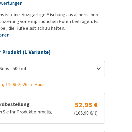
ewertungen
rn-, Nieren- und
e bekomme ich meinen
berprobleme
nd (wieder) stubenrein?
s ist eine einzigartige Mischung aus ätherischen
les ansehen
ut-/Fellprobleme und
eduzierung von empfindlichen Hufen beitragen. Es
bei, die Hufe elastisch zu halten.
ckreiz
ionen
erenproblemen
les ansehen
r Produkt (1 Variante)
Sens - 500 ml
en, 14-08-2026 im Haus
52,95 €
rdbestellung
n Sie Ihr Produkt einmalig
(105,90 €/ l)