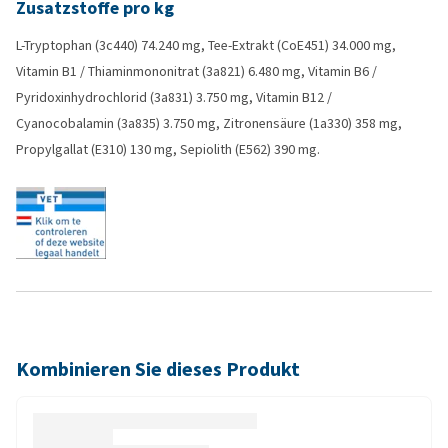
Zusatzstoffe pro kg
L-Tryptophan (3c440) 74.240 mg, Tee-Extrakt (CoE451) 34.000 mg,
Vitamin B1 / Thiaminmononitrat (3a821) 6.480 mg, Vitamin B6 /
Pyridoxinhydrochlorid (3a831) 3.750 mg, Vitamin B12 /
Cyanocobalamin (3a835) 3.750 mg, Zitronensäure (1a330) 358 mg,
Propylgallat (E310) 130 mg, Sepiolith (E562) 390 mg.
Kombinieren Sie dieses Produkt