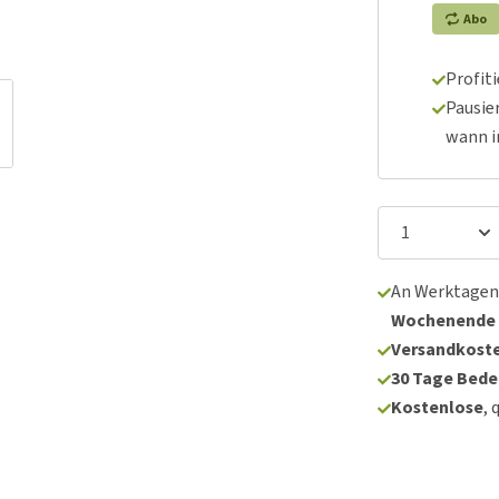
Abo
Profit
Pausie
wann 
An Werktagen
Wochenende
Versandkoste
30 Tage Bede
Kostenlose
, 