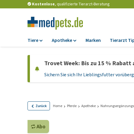
Kostenlose
, qualifizierte Tierarzt-Beratung
Tiere
Apotheke
Marken
Tierarzt Ti
Futter
Apotheke
Trovet Week: Bis zu 15 % Rabatt 
Trockenfutter
Zeckenschutz und
Flohmittel
Sichern Sie sich Ihr Lieblingsfutter vorübe
Nassfutter
Wurmkuren
Diätfutter
Ergänzungen
Getreidefreies
Hundefutter
Probiotika und
Zurück
Home
Pferde
Apotheke
Nahrungsergänzungs
Immunsystem
Welpenfutter und
Leckerlis
Vitamine und Mine
Abo
Glutenfreies Hund
Medizinisches Zu