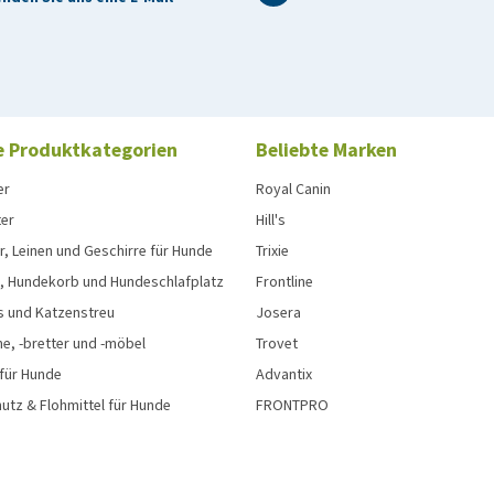
e Produktkategorien
Beliebte Marken
er
Royal Canin
ter
Hill's
, Leinen und Geschirre für Hunde
Trixie
, Hundekorb und Hundeschlafplatz
Frontline
s und Katzenstreu
Josera
e, -bretter und -möbel
Trovet
 für Hunde
Advantix
tz & Flohmittel für Hunde
FRONTPRO