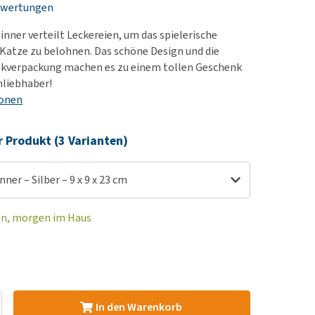
ewertungen
rn-, Nieren- und
e bekomme ich meinen
berprobleme
nd (wieder) stubenrein?
pinner verteilt Leckereien, um das spielerische
les ansehen
ut-/Fellprobleme und
 Katze zu belohnen. Das schöne Design und die
kverpackung machen es zu einem tollen Geschenk
ckreiz
nliebhaber!
erenproblemen
ionen
les ansehen
r Produkt (3 Varianten)
inner – Silber – 9 x 9 x 23 cm
en, morgen im Haus
In den Warenkorb