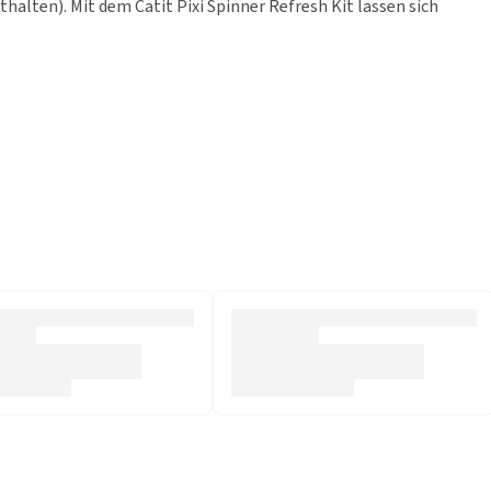
alten). Mit dem Catit Pixi Spinner Refresh Kit lassen sich
keit aufrechtzuerhalten
hmesser von bis zu 9 mm aufnehmen.
g enthalten)