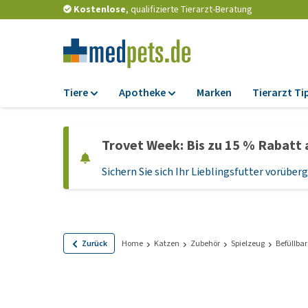
Kostenlose
, qualifizierte Tierarzt-Beratung
Tiere
Apotheke
Marken
Tierarzt Ti
Futter
Apotheke
Trovet Week: Bis zu 15 % Rabatt 
Trockenfutter
Zeckenschutz und
Flohmittel
Sichern Sie sich Ihr Lieblingsfutter vorübe
Nassfutter
Wurmkuren
Diätfutter
Ergänzungen
Getreidefreies
Hundefutter
Probiotika und
Zurück
Home
Katzen
Zubehör
Spielzeug
Befüllbar
Immunsystem
Welpenfutter und
Leckerlis
Vitamine und Mine
Glutenfreies Hund
Medizinisches Zu