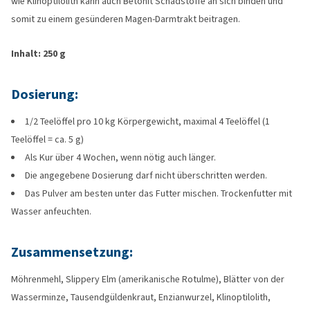
wie Klinoptilolith kann auch Betonit Schadstoffe an sich binden und
somit zu einem gesünderen Magen-Darmtrakt beitragen.
Inhalt: 250 g
Dosierung:
1/2 Teelöffel pro 10 kg Körpergewicht, maximal 4 Teelöffel (1
Teelöffel = ca. 5 g)
Als Kur über 4 Wochen, wenn nötig auch länger.
Die angegebene Dosierung darf nicht überschritten werden.
Das Pulver am besten unter das Futter mischen. Trockenfutter mit
Wasser anfeuchten.
Zusammensetzung:
Möhrenmehl, Slippery Elm (amerikanische Rotulme), Blätter von der
Wasserminze, Tausendgüldenkraut, Enzianwurzel, Klinoptilolith,