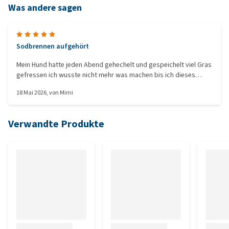
Was andere sagen
Sodbrennen aufgehört
Mein Hund hatte jeden Abend gehechelt und gespeichelt viel Gras
gefressen ich wusste nicht mehr was machen bis ich dieses
Produkt entdeckt habe. Es ist super seit er es bekommt haben
18 Mai 2026
, von
Mimi
alle Symptome aufgehört bin so dankbar
Verwandte Produkte