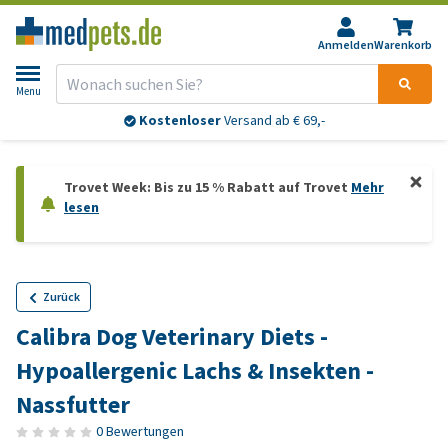
Anmelden
Warenkorb
Menu
Kostenloser
Versand ab € 69,-
Trovet Week: Bis zu 15 % Rabatt auf Trovet
Mehr
lesen
Zurück
Calibra Dog Veterinary Diets -
Hypoallergenic Lachs & Insekten -
Nassfutter
0 Bewertungen