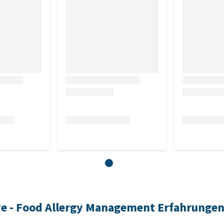
, Rohasche 8,2 %, Feuchtigkeit 10,0 %, Omega-3-Fettsäuren
hosphor 0,8 %, Natrium 1,0 %, Magnesium 0,1 %.
stoffe
0 I.E., Vitamin E (3a700) 600 mg, Vitamin C (3a312) 300 mg,
Cholinchlorid (3a890) 2.500 mg, Biotin (3a880) 2 mg, Vitamin
inamid (3a315) 50 mg, Calcium-D-Pantothenat (3a841) 40 mg,
tamin B12 0,04 mg, Zink (3b606) 120 mg, Eisen (3b106) 45
g, Kupfer (3b406) 10 mg, Selen (3b810) 0,2 mg, L-Methionin
tive - Food Allergy Management Erfahrunge