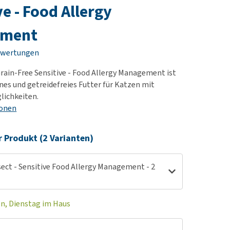
rn-, Nieren- und
e bekomme ich meinen
ve - Food Allergy
berprobleme
nd (wieder) stubenrein?
ement
les ansehen
ut-/Fellprobleme und
ckreiz
ewertungen
erenproblemen
 Grain-Free Sensitive - Food Allergy Management ist
les ansehen
nes und getreidefreies Futter für Katzen mit
lichkeiten.
ionen
r Produkt (2 Varianten)
nsect - Sensitive Food Allergy Management - 2
en, Dienstag im Haus