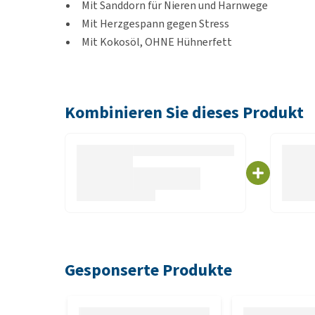
Mit Sanddorn für Nieren und Harnwege
Mit Herzgespann gegen Stress
Mit Kokosöl, OHNE Hühnerfett
OHNE Getreide, Farbstoffe, Konservierungsstoff
Brokgrootte
Kombinieren Sie dieses Produkt
Form: rund
4,31 x 9,39 mm
Zusammensetzung
Frische Heringe (26 %), gelbe Erbsen (23 %), dehydr
(konserviert mit Tocopherolen, 8 %), Heringöl (2 %)
getrocknete Äpfel (2 %), Leinsamen (1 %), getrockn
Gesponserte Produkte
Erbsenmehl, getrockneter Sanddorn (0,3 %), getroc
%), Mannan-Oligosaccharide (0,015 %), Mojave-Yucca 