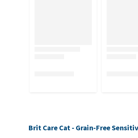
(15x109 Zellen/kg).
Analytische Bestandteile
Rohprotein 34,0 %, Rohfett 16,0 %, Rohfaser 1,2 %
0,8 %, Omega-6-Fettsäuren 2,2 %, Kalzium 1,1 %, P
Ernährungsphysiologische Zusatz
Vitamin A (3a672a) 20.000 I.E., Vitamin D3 (3a671) 80
Taurin (3a370) 2.500 mg, L-Carnitin (3a910) 50 mg, 
B1 (3a821) 10 mg, Vitamin B2 (3a825i) 12 mg, Niac
Vitamin B6 (3a831) 10 mg, Folsäure (3a316) 2 mg, Vi
mg, Mangan (3b504) 55 mg, Kaliumjodid (3b201) 4 m
2.000 mg.
Brit Care Cat - Grain-Free Sensi
Fütterungsempfehlung