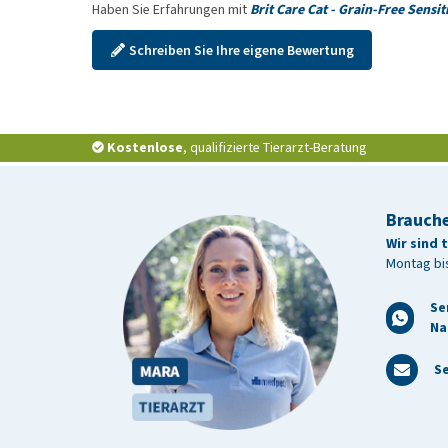
Haben Sie Erfahrungen mit
Brit Care Cat - Grain-Free Sensi
Servieren Sie das Futter trocken oder mit lauwarme
jederzeit Zugang zu frischem Trinkwasser hat. Das 
Schreiben Sie Ihre eigene Bewertung
stehen. Bei der ersten Fütterung das neue Futter s
zu erleichtern. An einem trockenen und kühlen Ort
Kostenlose
, qualifizierte Tierarzt-Beratung
Brauche
Wir sind 
Montag bis
Se
Na
Se