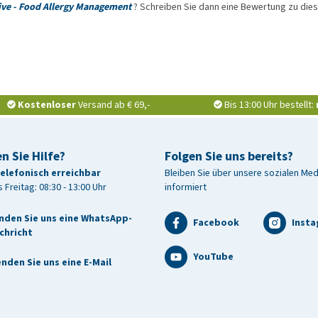
tive - Food Allergy Management
? Schreiben Sie dann eine Bewertung zu di
m Wasser angefeuchtet. Sorgen Sie dafür, dass Ihre Katze
Futter sollte Ihrer Katze den ganzen Tag über zur Verfügung
chrittweise mit dem alten Futter mischen, um den Übergang
 fern von direkter Sonneneinstrahlung aufbewahren.
Kostenloser
Versand ab € 69,-
Bis 13:00 Uhr bestellt:
n Sie Hilfe?
Folgen Sie uns bereits?
telefonisch erreichbar
Bleiben Sie über unsere sozialen Me
 Freitag: 08:30 - 13:00 Uhr
informiert
nden Sie uns eine WhatsApp-
Facebook
Inst
chricht
YouTube
nden Sie uns eine E-Mail