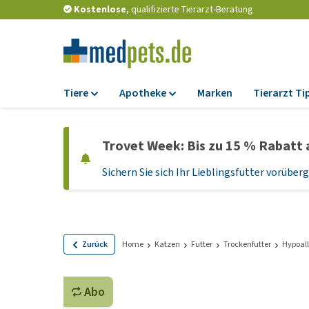
Kostenlose
, qualifizierte Tierarzt-Beratung
Tiere
Apotheke
Marken
Tierarzt Ti
Futter
Apotheke
Trovet Week: Bis zu 15 % Rabatt 
Trockenfutter
Zeckenschutz und
Flohmittel
Sichern Sie sich Ihr Lieblingsfutter vorübe
Nassfutter
Wurmkuren
Diätfutter
Ergänzungen
Getreidefreies
Hundefutter
Probiotika und
Zurück
Home
Katzen
Futter
Trockenfutter
Hypoal
Immunsystem
Welpenfutter und
Leckerlis
Vitamine und Mine
Abo
Glutenfreies Hund
Medizinisches Zu