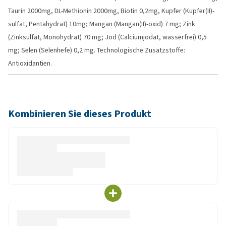
Taurin 2000mg, DL-Methionin 2000mg, Biotin 0,2mg, Kupfer (Kupfer(II)-
sulfat, Pentahydrat) 10mg; Mangan (Mangan(II)-oxid) 7 mg; Zink
(Zinksulfat, Monohydrat) 70 mg; Jod (Calciumjodat, wasserfrei) 0,5
mg; Selen (Selenhefe) 0,2 mg. Technologische Zusatzstoffe:
Antioxidantien.
Kombinieren Sie dieses Produkt