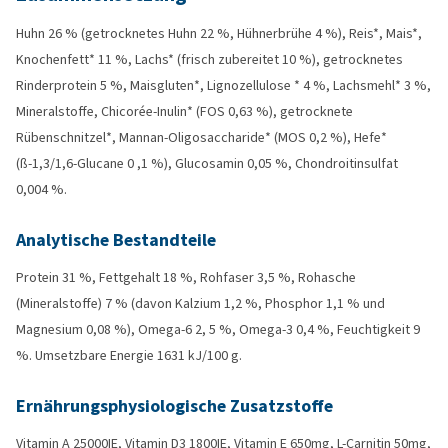
Huhn 26 % (getrocknetes Huhn 22 %, Hühnerbrühe 4 %), Reis*, Mais*,
Knochenfett* 11 %, Lachs* (frisch zubereitet 10 %), getrocknetes
Rinderprotein 5 %, Maisgluten*, Lignozellulose * 4 %, Lachsmehl* 3 %,
Mineralstoffe, Chicorée-Inulin* (FOS 0,63 %), getrocknete
Rübenschnitzel*, Mannan-Oligosaccharide* (MOS 0,2 %), Hefe*
(ß-1,3/1,6-Glucane 0 ,1 %), Glucosamin 0,05 %, Chondroitinsulfat
0,004 %.
Analytische Bestandteile
Protein 31 %, Fettgehalt 18 %, Rohfaser 3,5 %, Rohasche
(Mineralstoffe) 7 % (davon Kalzium 1,2 %, Phosphor 1,1 % und
Magnesium 0,08 %), Omega-6 2, 5 %, Omega-3 0,4 %, Feuchtigkeit 9
%. Umsetzbare Energie 1631 kJ/100 g.
Ernährungsphysiologische Zusatzstoffe
Vitamin A 25000IE, Vitamin D3 1800IE, Vitamin E 650mg, L-Carnitin 50mg,