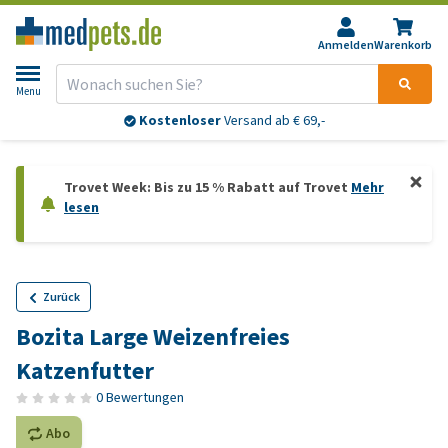
Anmelden
Warenkorb
Menu
Kostenloser
Versand ab € 69,-
Trovet Week: Bis zu 15 % Rabatt auf Trovet
Mehr
lesen
Zurück
Bozita Large Weizenfreies
Katzenfutter
0 Bewertungen
Abo