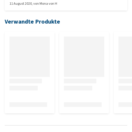
11 August 2020
, von
Mona von H
Hochwertig und Qualität.
Verwandte Produkte