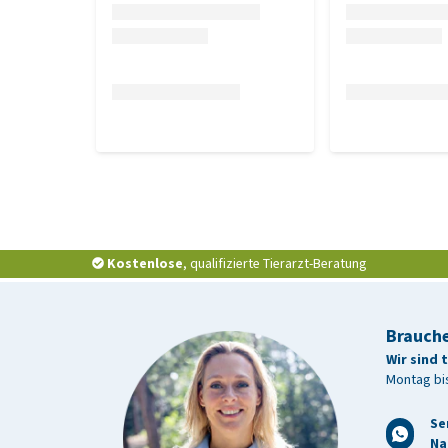
Kostenlose
, qualifizierte Tierarzt-Beratung
Brauche
Wir sind 
Montag bis
Se
Na