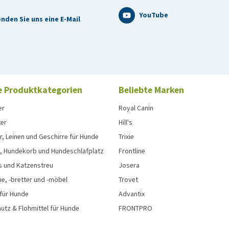
YouTube
nden Sie uns eine E-Mail
e Produktkategorien
Beliebte Marken
er
Royal Canin
ter
Hill's
, Leinen und Geschirre für Hunde
Trixie
, Hundekorb und Hundeschlafplatz
Frontline
s und Katzenstreu
Josera
e, -bretter und -möbel
Trovet
 für Hunde
Advantix
tz & Flohmittel für Hunde
FRONTPRO