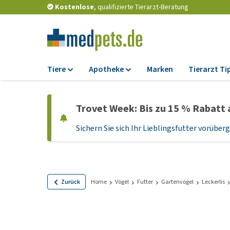
Kostenlose
, qualifizierte Tierarzt-Beratung
Tiere
Apotheke
Marken
Tierarzt Ti
Futter
Apotheke
Trovet Week: Bis zu 15 % Rabatt 
Trockenfutter
Zeckenschutz und
Flohmittel
Sichern Sie sich Ihr Lieblingsfutter vorübe
Nassfutter
Wurmkuren
Diätfutter
Ergänzungen
Getreidefreies
Hundefutter
Probiotika und
Zurück
Home
Vögel
Futter
Gartenvögel
Leckerlis
Immunsystem
Welpenfutter und
Leckerlis
Vitamine und Mine
Glutenfreies Hund
Medizinisches Zu