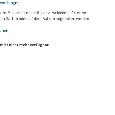
ewertungen
rn-, Nieren- und
e bekomme ich meinen
berprobleme
nd (wieder) stubenrein?
ons Mixpacket enthält vier verschiedene Arten von
les ansehen
ut-/Fellprobleme und
e im Garten oder auf dem Balkon angeboten werden
ckreiz
ionen
erenproblemen
les ansehen
t ist nicht mehr verfügbar.