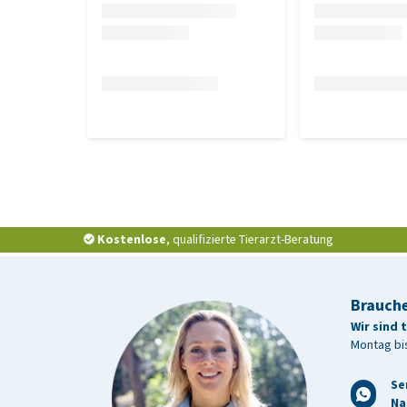
3 kg
Kostenlose
, qualifizierte Tierarzt-Beratung
Brauche
Wir sind 
Montag bis
Se
Na