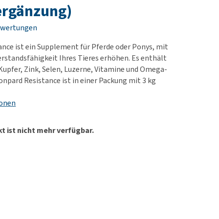
rn-, Nieren- und
e bekomme ich meinen
ergänzung)
berprobleme
nd (wieder) stubenrein?
ewertungen
les ansehen
ut-/Fellprobleme und
nce ist ein Supplement für Pferde oder Ponys, mit
ckreiz
erstandsfähigkeit Ihres Tieres erhöhen. Es enthält
erenproblemen
upfer, Zink, Selen, Luzerne, Vitamine und Omega-
les ansehen
onpard Resistance ist in einer Packung mit 3 kg
ionen
t ist nicht mehr verfügbar.