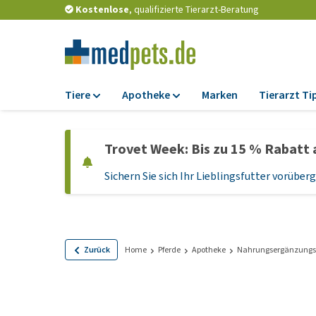
Kostenlose
, qualifizierte Tierarzt-Beratung
Tiere
Apotheke
Marken
Tierarzt Ti
Futter
Apotheke
Trovet Week: Bis zu 15 % Rabatt 
Trockenfutter
Zeckenschutz und
Flohmittel
Sichern Sie sich Ihr Lieblingsfutter vorübe
Nassfutter
Wurmkuren
Diätfutter
Ergänzungen
Getreidefreies
Hundefutter
Probiotika und
Zurück
Home
Pferde
Apotheke
Nahrungsergänzungs
Immunsystem
Welpenfutter und
Leckerlis
Vitamine und Mine
Glutenfreies Hund
Medizinisches Zu