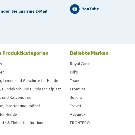
YouTube
nden Sie uns eine E-Mail
e Produktkategorien
Beliebte Marken
er
Royal Canin
ter
Hill's
, Leinen und Geschirre für Hunde
Trixie
, Hundekorb und Hundeschlafplatz
Frontline
s und Katzenstreu
Josera
e, -bretter und -möbel
Trovet
 für Hunde
Advantix
tz & Flohmittel für Hunde
FRONTPRO