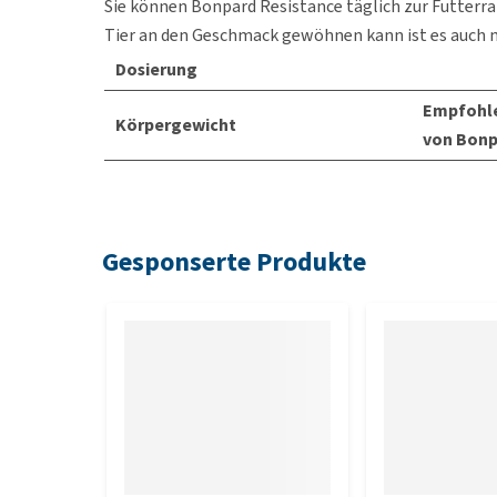
Sie können Bonpard Resistance täglich zur Futterra
Tier an den Geschmack gewöhnen kann ist es auch 
Dosierung
Empfohle
Körpergewicht
von Bonp
200 kg
50 g
300 kg
50 g
Gesponserte Produkte
400 kg
50 g
500 kg
100 g
600 kg
100 g
700 kg
100 g
Inhalt