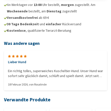
An Werktagen vor
13:00
Uhr bestellt,
morgen
zugestellt. Am
Wochenende
bestellt, am
Dienstag
zugestellt
Versandkostenfrei
ab 69 €
30 Tage Bedenkzeit
und
einfacher
Rückversand
Kostenlose
, qualifizierte Tierarzt-Beratung
Was andere sagen
Lieber Hund
Ein richtig tolles, superweiches Kuscheltier-Hund. Unser Hund war
sofort sehr glücklich damit, schläft und spielt damit. Jetzt seit
einer Woche im Haus und er ist noch ganz. Super schnelle
18 Februar 2026
, von
Rosalinde
Lieferung.
Verwandte Produkte