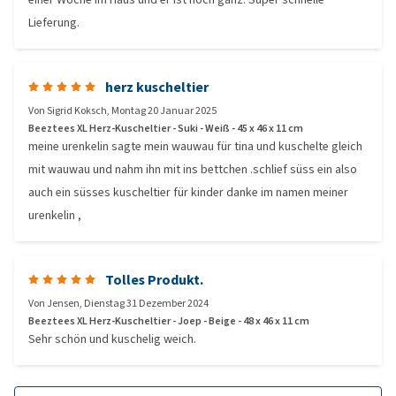
Lieferung.
herz kuscheltier
Von
Sigrid Koksch
,
Montag 20 Januar 2025
Beeztees XL Herz-Kuscheltier - Suki - Weiß - 45 x 46 x 11 cm
meine urenkelin sagte mein wauwau für tina und kuschelte gleich
mit wauwau und nahm ihn mit ins bettchen .schlief süss ein also
auch ein süsses kuscheltier für kinder danke im namen meiner
urenkelin ,
Tolles Produkt.
Von
Jensen
,
Dienstag 31 Dezember 2024
Beeztees XL Herz-Kuscheltier - Joep - Beige - 48 x 46 x 11 cm
Sehr schön und kuschelig weich.