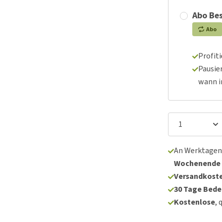
Abo Bes
Abo
Profit
Pausie
wann 
An Werktagen
Wochenende
Versandkoste
30 Tage Bede
Kostenlose
, 