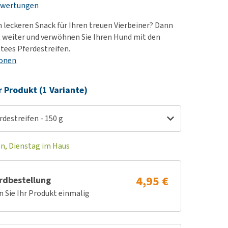
ewertungen
rn-, Nieren- und
e bekomme ich meinen
berprobleme
nd (wieder) stubenrein?
n leckeren Snack für Ihren treuen Vierbeiner? Dann
les ansehen
ut-/Fellprobleme und
t weiter und verwöhnen Sie Ihren Hund mit den
tees Pferdestreifen.
ckreiz
ionen
erenproblemen
les ansehen
r Produkt (1 Variante)
destreifen - 150 g
en, Dienstag im Haus
4,95 €
rdbestellung
n Sie Ihr Produkt einmalig