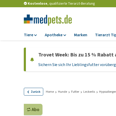
Kostenlose
, qualifizierte Tierarzt-Beratung
Tiere
Apotheke
Marken
Tierarzt Ti
Futter
Apotheke
Trovet Week: Bis zu 15 % Rabatt 
Trockenfutter
Zeckenschutz und
Flohmittel
Sichern Sie sich Ihr Lieblingsfutter vorübe
Nassfutter
Wurmkuren
Diätfutter
Ergänzungen
Getreidefreies
Hundefutter
Probiotika und
Zurück
Home
Hunde
Futter
Leckerlis
Hypoallerge
Immunsystem
Welpenfutter und
Leckerlis
Vitamine und Mine
Abo
Glutenfreies Hund
Medizinisches Zu