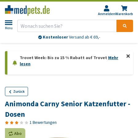
Anmelden
Warenkorb
Menu
Kostenloser
Versand ab € 69,-
Trovet Week: Bis zu 15 % Rabatt auf Trovet
Mehr
lesen
Zurück
Animonda Carny Senior Katzenfutter -
Dosen
1 Bewertungen
Abo