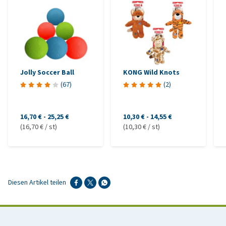
Jolly Soccer Ball
KONG Wild Knots
(
67
)
(
2
)
16,70 €
-
25,25 €
10,30 €
-
14,55 €
(16,70 € / st)
(10,30 € / st)
Diesen Artikel teilen