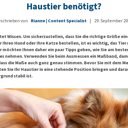
Körbe und Kissen
Alter und Demenz
Ha
Wi
Haustier benötigt?
BARF
Futter- und Trinknäpfe
Übergewicht
Le
Hu
Welpenapotheke
Al
Auf Reisen und unterwegs
Angst, Verhalten und
Ha
schrieben von
Rianne | Content Specialist
|
29. September 2
Alles ansehen
Stress
Ju
Welpen-Zubehör
ter
Alles ansehen
et Wissen. Um sicherzustellen, dass Sie die richtige Größe ei
Ni
Alles ansehen
ür Ihren Hund oder Ihre Katze bestellen, ist es wichtig, das Tier 
Al
r möchten Ihnen daher ein paar Tipps geben, wie Sie am beste
res nehmen. Verwenden Sie beim Ausmessen ein Maßband, damit
dass die Maße auch ganz genau stimmen. Bevor Sie mit dem M
ten Sie Ihr Haustier in eine stehende Position bringen und dar
grund stabil ist.