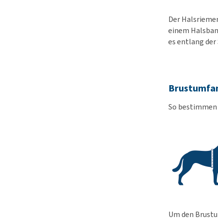
Der Halsriemen
einem Halsband
es entlang der
Brustumfa
So bestimmen S
Um den Brustu