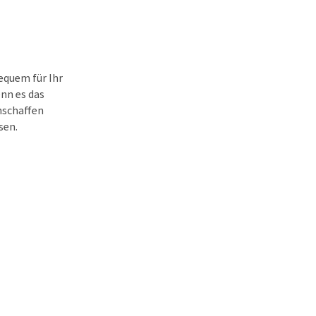
equem für Ihr
nn es das
anschaffen
sen.