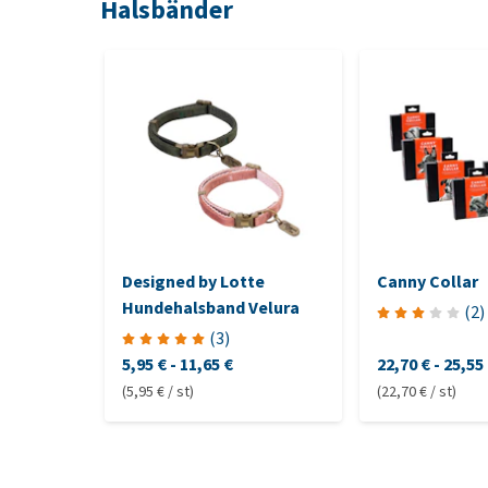
Halsbänder
Designed by Lotte
Canny Collar
Hundehalsband Velura
(
2
)
(
3
)
5,95 €
-
11,65 €
22,70 €
-
25,55
(5,95 € / st)
(22,70 € / st)