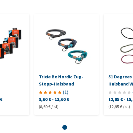
Trixie Be Nordic Zug-
51 Degrees
Stopp-Halsband
Halsband W
(
1
)
 €
8,60 €
-
13,60 €
12,95 €
-
15,
(8,60 € / st)
(12,95 € / st)