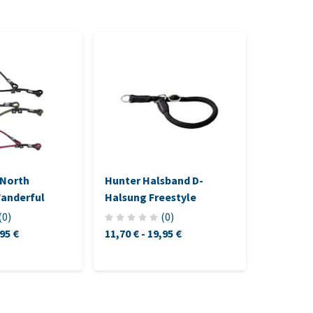
 North
Hunter Halsband D-
Beeztee
anderful
Halsung Freestyle
Leder
(
0
)
(
0
)
95 €
11,70 €
-
19,95 €
8,35 €
-
1
(8,35 € / st