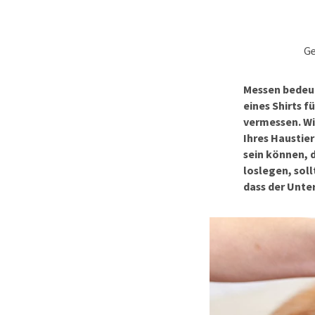
Hypoallergenes
BARF
Hundefutter
Welpenapotheke
Ge
Bio Hundefutter
Silvesterangst
Veganes Hundefut
Alles ansehen
Messen bedeut
eines Shirts f
Leckerlis
vermessen. Wi
Alles ansehen
Ihres Haustie
sein können, 
loslegen, soll
dass der Unter